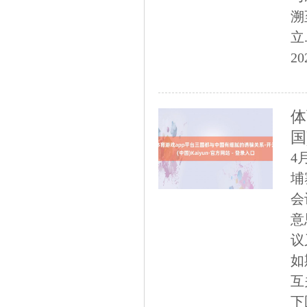
溯
立..
20
体
国
4
埔
会
意
议
如
互
下