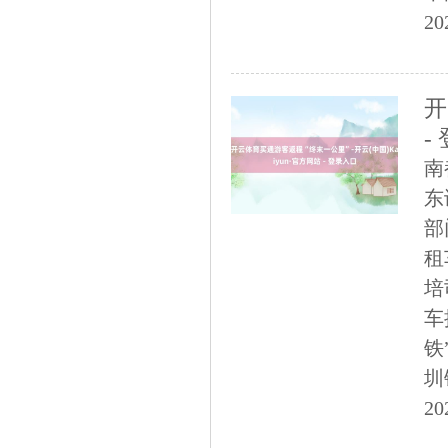
20
开
-
南
东
部
租
培
车
铁
圳
20