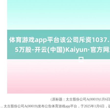
（原标题：太古股份公司A(00019)1月6
，太古股份公司A(00019)发布公告体育游戏app平台，于2025年1月6日，