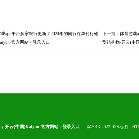
戏app平台多家银行更新了2024年的同行存单刊行磋
下一篇：
体育游戏
Kaiyun·官方网站-登录入口
型结构物-开云(中国
by
开云(中国)Kaiyun·官方网站-登录入口
@2013-2022
RSS地图
H