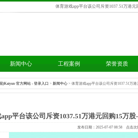
体育游戏app平台该公司斥资1037.51万港元
新闻中心
工程案例
荣誉资质
国)Kaiyun·官方网站-登录入口
>
新闻中心
>体育游戏app平台该公司斥资1037.51万港
app平台该公司斥资1037.51万港元回购15万股-
发布日期：2025-07-0708:58点击次