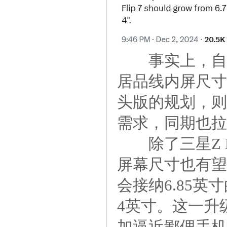
事实上，自202
居品线内屏尺寸一
头版的规划，则
需求，同期也拉
除了三星ZFol
屏幕尺寸也有望
会接纳6.85英
4英寸。这一升
加逼近鄙俚手