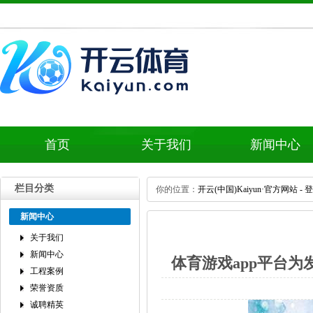
首页
关于我们
新闻中心
栏目分类
你的位置：
开云(中国)Kaiyun·官方网站-
新闻中心
关于我们
新闻中心
体育游戏app平台为
工程案例
荣誉资质
诚聘精英