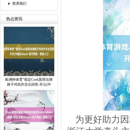
联系我们
热点资讯
欧洲杯体育“假定Cook莫得法律
路子对此作念出回答-开云(中
为更好助力因