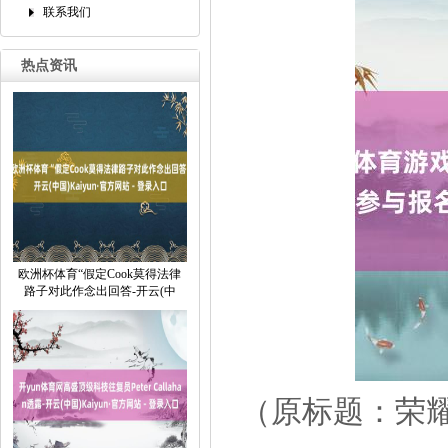
联系我们
热点资讯
欧洲杯体育“假定Cook莫得法律
路子对此作念出回答-开云(中
（原标题：荣耀