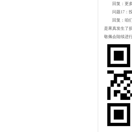
回复：更多技
问题17：投
回复：咱们留
是果真发生了
敬佩会陆续进