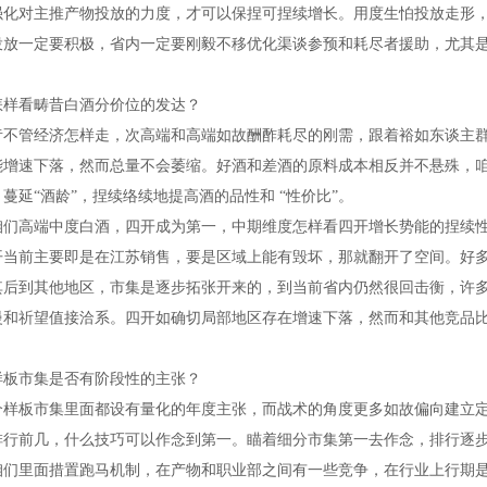
对主推产物投放的力度，才可以保捏可捏续增长。用度生怕投放走形，
投放一定要积极，省内一定要刚毅不移优化渠谈参预和耗尽者援助，尤其
样看畴昔白酒分价位的发达？
管经济怎样走，次高端和高端如故酬酢耗尽的刚需，跟着裕如东谈主群
能增速下落，然而总量不会萎缩。好酒和差酒的原料成本相反并不悬殊，
蔓延“酒龄”，捏续络续地提高酒的品性和“性价比”。
们高端中度白酒，四开成为第一，中期维度怎样看四开增长势能的捏续
前主要即是在江苏销售，要是区域上能有毁坏，那就翻开了空间。好多
其后到其他地区，市集是逐步拓张开来的，到当前省内仍然很回击衡，许
祈望值接洽系。四开如确切局部地区存在增速下落，然而和其他竞品比并
板市集是否有阶段性的主张？
板市集里面都设有量化的年度主张，而战术的角度更多如故偏向建立定
排行前几，什么技巧可以作念到第一。瞄着细分市集第一去作念，排行逐
们里面措置跑马机制，在产物和职业部之间有一些竞争，在行业上行期是