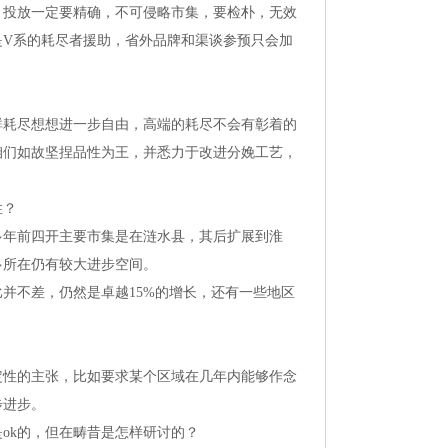
投放一定要精确，不可侵略市集，要检朴，无效
是V系的耗尽者援助，省外品牌和渠谈参预只会加
耗尽想想进一步自由，高端的耗尽不会有彰着的
咱们如故坚捏品性为王，并悉力于改进分娩工艺，
性？
年前四开主要市集是在涟水县，其后扩展到淮
多所在仍有较大进步空间。
不差，仍然是卓越15%的增长，还有一些地区
性的主张，比如要求某个区域在几年内能够作念
步进步。
ok的，但在畴昔是怎样研讨的？