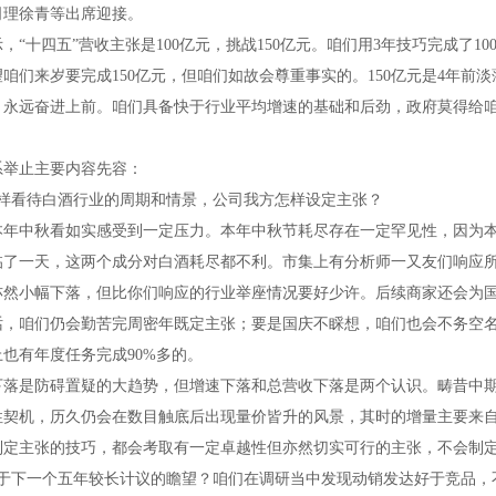
司理徐青等出席迎接。
十四五”营收主张是100亿元，挑战150亿元。咱们用3年技巧完成了1
咱们来岁要完成150亿元，但咱们如故会尊重事实的。150亿元是4年前
，永远奋进上前。咱们具备快于行业平均增速的基础和后劲，政府莫得给
举止主要内容先容：
看待白酒行业的周期和情景，公司我方怎样设定主张？
中秋看如实感受到一定压力。本年中秋节耗尽存在一定罕见性，因为本
临了一天，这两个成分对白酒耗尽都不利。市集上有分析师一又友们响应所
亦然小幅下落，但比你们响应的行业举座情况要好少许。后续商家还会为
话，咱们仍会勤苦完周密年既定主张；要是国庆不睬想，咱们也会不务空
也有年度任务完成90%多的。
是防碍置疑的大趋势，但增速下落和总营收下落是两个认识。畴昔中期
性契机，历久仍会在数目触底后出现量价皆升的风景，其时的增量主要来
主张的技巧，都会考取有一定卓越性但亦然切实可行的主张，不会制定
下一个五年较长计议的瞻望？咱们在调研当中发现动销发达好于竞品，