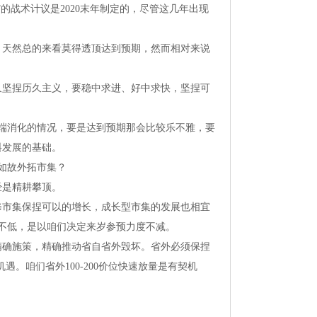
战术计议是2020末年制定的，尽管这几年出现
天然总的来看莫得透顶达到预期，然而相对来说
坚捏历久主义，要稳中求进、好中求快，坚捏可
端消化的情况，要是达到预期那会比较乐不雅，要
料发展的基础。
如故外拓市集？
是精耕攀顶。
市集保捏可以的增长，成长型市集的发展也相宜
率不低，是以咱们决定来岁参预力度不减。
确施策，精确推动省自省外毁坏。省外必须保捏
。咱们省外100-200价位快速放量是有契机