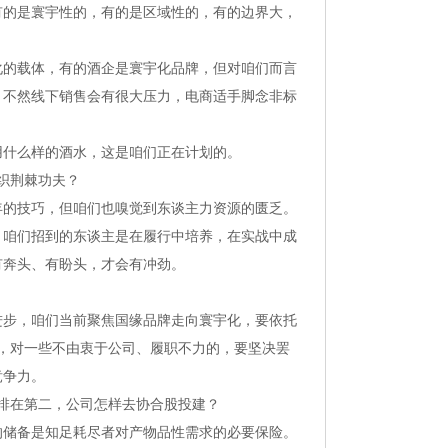
的是寰宇性的，有的是区域性的，有的边界大，
的载体，有的酒企是寰宇化品牌，但对咱们而言
，不然线下销售会有很大压力，电商适手脚念非标
什么样的酒水，这是咱们正在计划的。
织荆棘功夫？
年的技巧，但咱们也嗅觉到东谈主力资源的匮乏。
谈主。咱们招到的东谈主是在履行中培养，在实战中成
有奔头、有盼头，才会有冲劲。
步，咱们当前聚焦国缘品牌走向寰宇化，要依托
，对一些不由衷于公司、履职不力的，要坚决罢
竞争力。
排在第二，公司怎样去协合股投建？
储备是知足耗尽者对产物品性需求的必要保险。