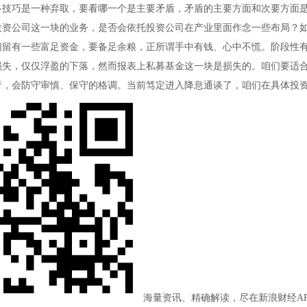
巧是一种弃取，要看哪一个是主要矛盾，矛盾的主要方面和次要方面是
资公司这一块的业务，是否会依托投资公司在产业里面作念一些布局？如
有一些富足资金，要备足余粮，正所谓手中有钱、心中不慌。阶段性有
损失，仅仅浮盈的下落，然而报表上私募基金这一块是损失的。咱们要适
行，会防守审慎、保守的格调。当前笃定进入降息通谈了，咱们在具体投
海量资讯、精确解读，尽在新浪财经AP