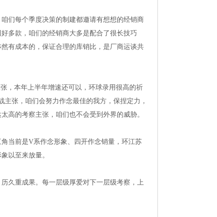
咱们每个季度决策的制建都邀请有想想的经销商
回好多款，咱们的经销商大多是配合了很长技巧
亦然有成本的，保证合理的库销比，是厂商运谈共
元主张，本年上半年增速还可以，环球录用很高的祈
挑战主张，咱们会努力作念最佳的我方，保捏定力，
达太高的考察主张，咱们也不会受到外界的威胁。
角当前是V系作念形象、四开作念销量，环江苏
形象以至来放量。
历久重成果。每一层级厚爱对下一层级考察，上