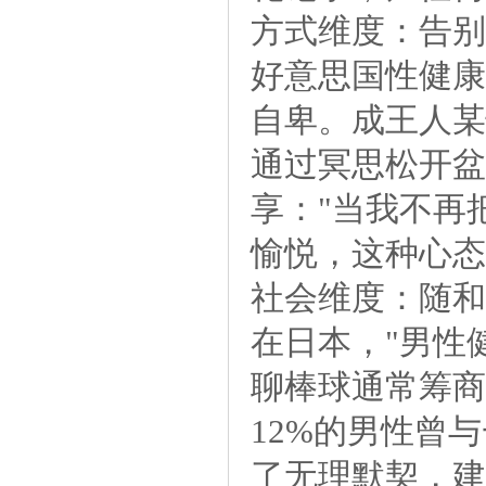
方式维度：告别
好意思国性健康
自卑。成王人某
通过冥思松开盆
享："当我不再
愉悦，这种心态
社会维度：随和
在日本，"男性
聊棒球通常筹商
12%的男性曾
了无理默契，建