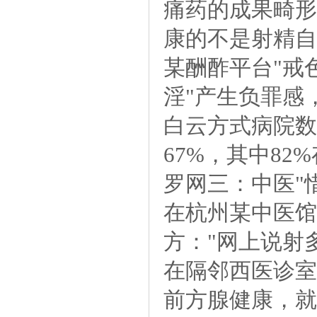
痛药的成果畸形
康的不是射精自
某酬酢平台"戒色
淫"产生负罪感
白云方式病院数
67%，其中82
罗网三：中医"
在杭州某中医馆
方："网上说射
在隔邻西医诊室
前方腺健康，就