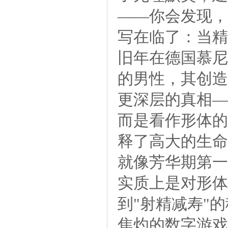
——你会发现，
写在临了：当精
旧年在德国慕尼
的男性，其创造
更深层的真相—
而是看作形体的
释了高大的生命
就像芳华期第一
实质上是对形体
到"射精减寿"
焦灼的数字游戏