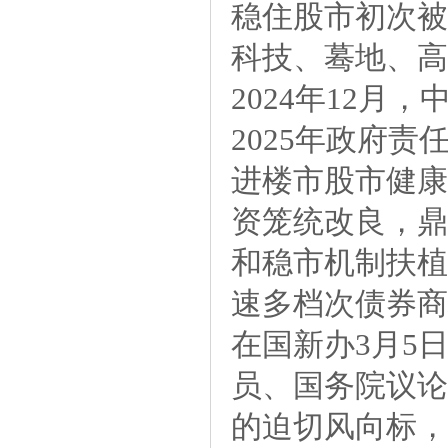
稳住股市初次被
科技、蓦地、高
2024年12月
2025年政府
进楼市股市健康
资笼统改良，鼎
和稳市机制扶植
速多档次债券商
在国新办3月5
员、国务院议论
的迫切风向标，