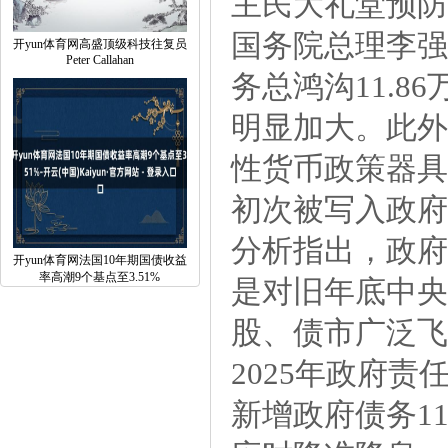
主民大礼堂预防
国务院总理李强
开yun体育网高盛顶级科技往复员
PeterCallahan
务总鸿沟11.8
明显加大。此外
性货币政策器具
初次被写入政府
分析指出，政府
开yun体育网法国10年期国债收益
率高潮9个基点至3.51%
是对旧年底中央
股、债市广泛飞
2025年政府
新增政府债务11