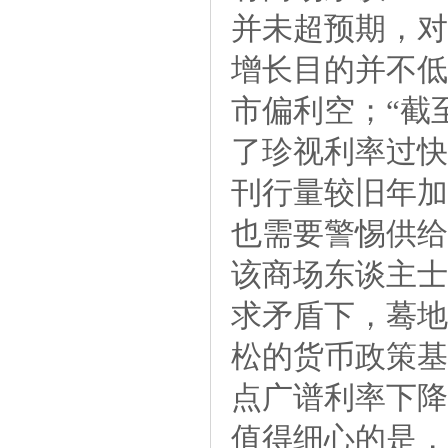
并未超预期，对
增长目的并不低
市偏利空；“截
了珍视利率过快
刊行量较旧年加
也需要警惕供给
该商场东谈主士
求矛盾下，蓦地
松的货币政策基
点广谱利率下降
值得细心的是，