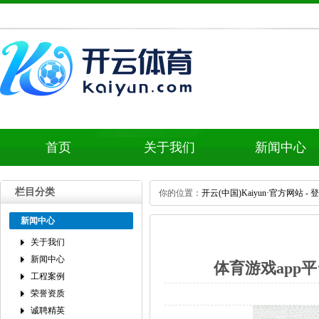
首页
关于我们
新闻中心
栏目分类
你的位置：
开云(中国)Kaiyun·官方网站-
新闻中心
关于我们
新闻中心
体育游戏app平
工程案例
荣誉资质
诚聘精英