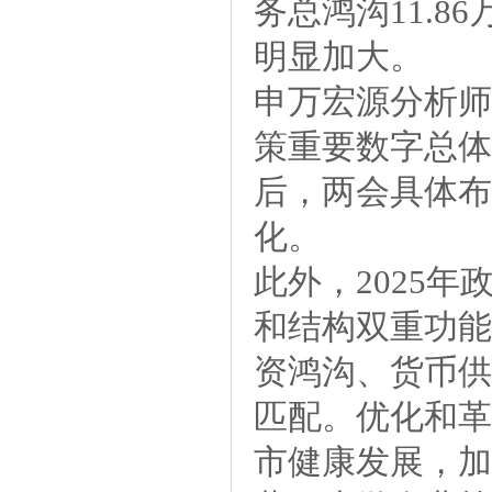
务总鸿沟11.8
明显加大。
申万宏源分析师
策重要数字总体
后，两会具体布
化。
此外，2025
和结构双重功能
资鸿沟、货币供
匹配。优化和革
市健康发展，加