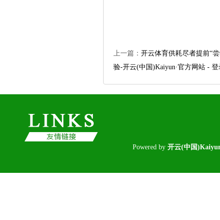
上一篇：
开云体育供耗尽者提前“尝
验-开云(中国)Kaiyun·官方网站-
Poweredby
开云(中国)Kai