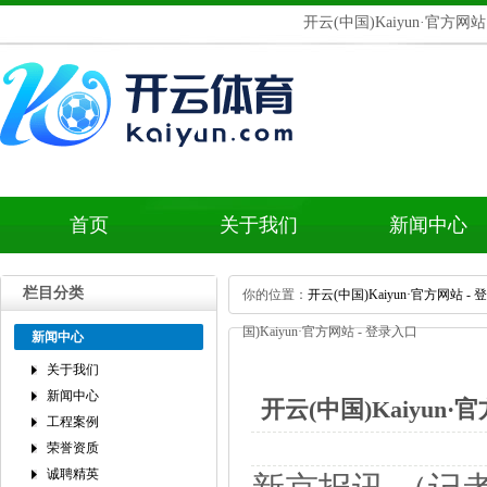
开云(中国)Kaiyun·官
首页
关于我们
新闻中心
栏目分类
你的位置：
开云(中国)Kaiyun·官方网站-
国)Kaiyun·官方网站-登录入口
新闻中心
关于我们
新闻中心
开云(中国)Kaiy
工程案例
荣誉资质
诚聘精英