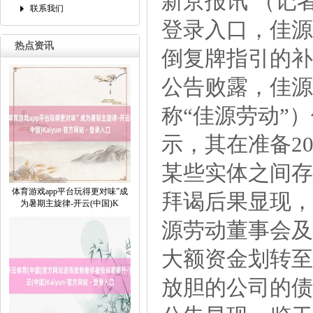
新京报讯（记者寇
联系我们
登录入口，佳源
热点资讯
倒复牌指引的补
公告败露，佳源
称“佳源劳动”）
示，其在准备2
某些实体之间存
体育游戏app平台玩得更对味”成
拜谒后果显现，
为暑期主旋律-开云(中国)K
源劳动董事会及
大额资金划转至
放胆的公司的债