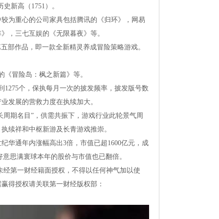
历史新高（1751）。
其中较为重心的公司家具包括腾讯的《归环》，网易
阵》，三七互娱的《无限暮夜》等。
第五部作品，即一款全新精灵养成冒险策略游戏。
娱的《冒险岛：枫之新篇》等。
到1275个，保执每月一次的披发频率，披发版号数
产业发展的营救力度在执续加大。
长周期名目”，供需共振下，游戏行业此轮景气周
，执续祥和中枢新游及长青游戏推崇。
华通年内涨幅高出3倍，市值已超1600亿元，成
好意思满寰球本年的股价与市值也已翻倍。
未经第一财经籍面授权，不得以任何神气加以使
需赢得授权请关联第一财经版权部：