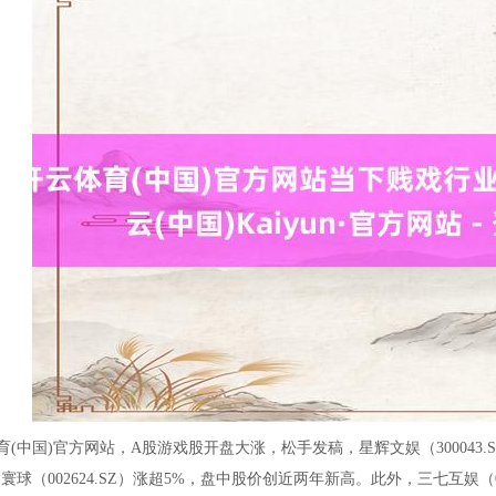
育(中国)官方网站，A股游戏股开盘大涨，松手发稿，星辉文娱（300043.SZ
寰球（002624.SZ）涨超5%，盘中股价创近两年新高。此外，三七互娱（002