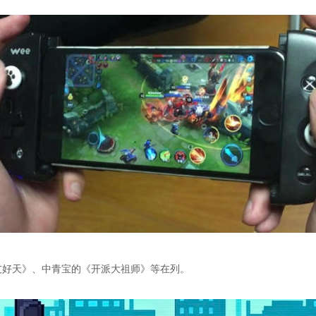
友好天》、中青宝的《开派大祖师》等在列。