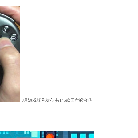
9月游戏版号发布共145款国产蚁合游