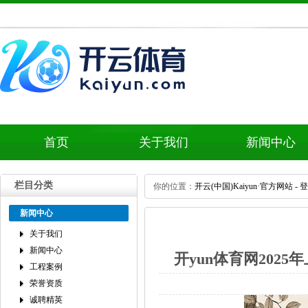
首页
关于我们
新闻中心
栏目分类
你的位置：
开云(中国)Kaiyun·官方网站-
新闻中心
关于我们
新闻中心
开yun体育网2025
工程案例
荣誉资质
诚聘精英