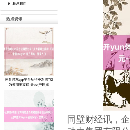
联系我们
热点资讯
体育游戏app平台玩得更对味”成
为暑期主旋律-开云(中国)K
同壁财经讯，企