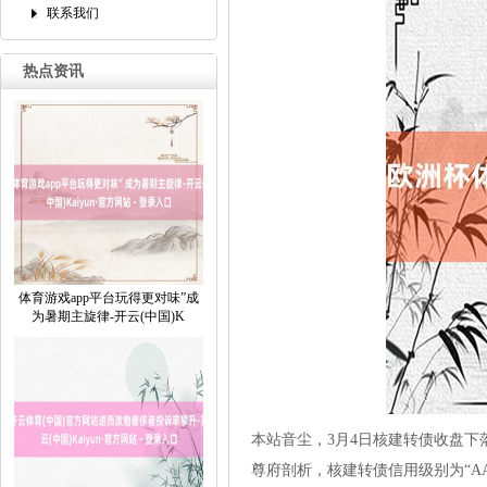
联系我们
热点资讯
体育游戏app平台玩得更对味”成
为暑期主旋律-开云(中国)K
本站音尘，3月4日核建转债收盘下落0.
尊府剖析，核建转债信用级别为“AAA